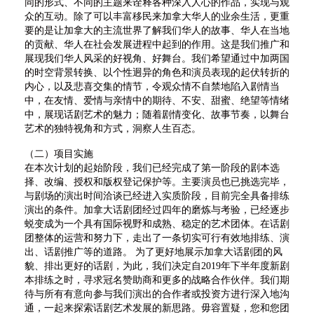
同的形式、不同的主题来诠释各种深入人心的作品，实现与观
众的互动。除了可以丰富移民来加拿大华人的业余生活，更重
要的是让加拿大的主流世界了解我们华人的故事、华人在当地
的贡献、华人在社会发展进程中起到的作用。这是我们推广和
展现我们华人风采的好视角、好舞台。我们希望通过中加两国
的时空背景转换、以个性迥异的角色和演员表现的起伏转折的
内心，以及悲喜交集的情节，令观众情不自禁地陷入剧情当
中，在友情、爱情与亲情中的期待、不安、甜蜜、绝望等情绪
中，展现话剧艺术的魅力；随着剧情变化、故事节奏，以舞台
艺术的独特视角和方式，洞察人生百态。
（二）项目实施
在本次计划的起始阶段，我们已经完成了第一阶段的剧本选
择、改编、授权和版权登记保护等。主要演员也已挑选完毕，
与剧场的演出时间洽谈已经进入实质阶段，目前完全具备排练
演出的条件。加拿大话剧团经过四年的磨炼与考验，已经逐步
蜕变成为一个具有国际视野和成熟、稳定的艺术团体。在话剧
团整体的运营和努力下，走出了一条切实可行有效地排练、演
出、话剧推广等的道路。 为了更好地展示加拿大话剧团的风
貌、排出更好的话剧，为此，我们决定自2019年下半年度新剧
本排练之时，寻求冠名赞助商和更多的战略合作伙伴。我们期
待与所有有意向参与我们演出的合作者或投资方进行深入地沟
通，一起来探索话剧艺术发展的新思路。毋容置疑，您和您团