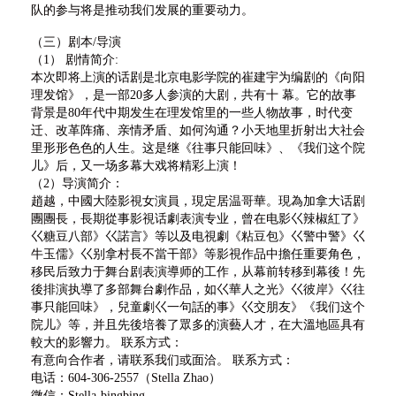
队的参与将是推动我们发展的重要动力。
（三）剧本/导演
（1） 剧情简介:
本次即将上演的话剧是北京电影学院的崔建宇为编剧的《向阳
理发馆》，是一部20多人参演的大剧，共有十 幕。它的故事
背景是80年代中期发生在理发馆里的一些人物故事，时代变
迁、改革阵痛、亲情矛盾、如何沟通？小天地里折射出大社会
里形形色色的人生。这是继《往事只能回味》、《我们这个院
儿》后，又一场多幕大戏将精彩上演！
（2）导演简介：
趙越，中國大陸影視女演員，現定居温哥華。現為加拿大话剧
團團長，長期從事影視话劇表演专业，曾在电影巜辣椒紅了》
巜糖豆八部》巜諾言》等以及电視劇《粘豆包》巜警中警》巜
牛玉儒》巜别拿村長不當干部》等影視作品中擔任重要角色，
移民后致力于舞台剧表演導师的工作，从幕前转移到幕後！先
後排演执導了多部舞台劇作品，如巜華人之光》巜彼岸》巜往
事只能回味》，兒童劇巜一句話的事》巜交朋友》《我们这个
院儿》等，并且先後培養了眾多的演藝人才，在大溫地區具有
較大的影響力。 联系方式：
有意向合作者，请联系我们或面洽。 联系方式：
电话：604-306-2557（Stella Zhao）
微信：Stella-bingbing