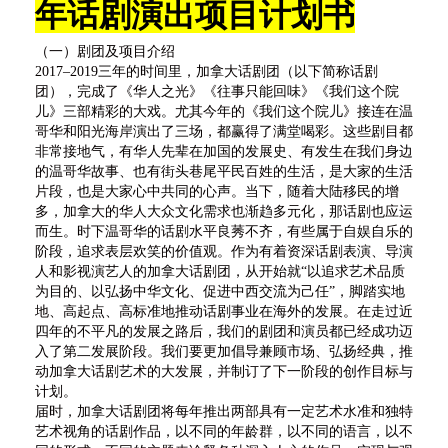
年话剧演出项目计划书
（一）剧团及项目介绍
2017–2019三年的时间里，加拿大话剧团（以下简称话剧
团），完成了《华人之光》《往事只能回味》《我们这个院
儿》三部精彩的大戏。尤其今年的《我们这个院儿》接连在温
哥华和阳光海岸演出了三场，都赢得了满堂喝彩。这些剧目都
非常接地气，有华人先辈在加国的发展史、有发生在我们身边
的温哥华故事、也有街头巷尾平民百姓的生活，是大家的生活
片段，也是大家心中共同的心声。当下，随着大陆移民的增
多，加拿大的华人大众文化需求也渐趋多元化，那话剧也应运
而生。时下温哥华的话剧水平良莠不齐，有些属于自娱自乐的
阶段，追求表层欢笑的价值观。作为有着资深话剧表演、导演
人和影视演艺人的加拿大话剧团，从开始就“以追求艺术品质
为目的、以弘扬中华文化、促进中西交流为己任”，脚踏实地
地、高起点、高标准地推动话剧事业在海外的发展。在走过近
四年的不平凡的发展之路后，我们的剧团和演员都已经成功迈
入了第二发展阶段。我们要更加倡导兼顾市场、弘扬经典，推
动加拿大话剧艺术的大发展，并制订了下一阶段的创作目标与
计划。
届时，加拿大话剧团将每年推出两部具有一定艺术水准和独特
艺术视角的话剧作品，以不同的年龄群，以不同的语言，以不