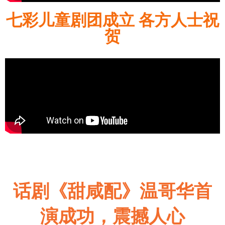
七彩儿童剧团成立 各方人士祝
贺
话剧《甜咸配》温哥华首
演成功，震撼人心