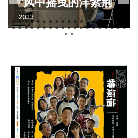
"风中摇曳的洋紫荆“
联系我们
Blog
2023
售票