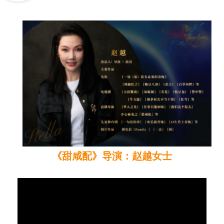
《甜咸配》导演：赵越女士